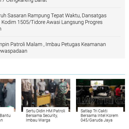
uruh Sasaran Rampung Tepat Waktu, Dansatgas
Kodim 1505/Tidore Awasi Langsung Progres
n
impin Patroli Malam , Imbau Petugas Keamanan
Kewaspadaan
Sertu Didin HM Patroli
Satlap Tri Cakti
 Bantu
Bersama Security,
Bersama Intel Korem
an
Imbau Warga
045/Garuda Jaya
Waspada Maraknya
Berhasil