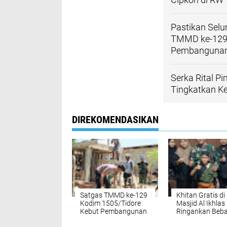
Pastikan Sel
TMMD ke-129 
Pembanguna
Serka Rital P
Tingkatkan 
DIREKOMENDASIKAN
Satgas TMMD ke-129
Khitan Gratis di
Kodim 1505/Tidore
Masjid Al Ikhlas
Kebut Pembangunan
Ringankan Beb
Sumur Bor, Warga
Warga