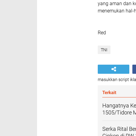
yang aman dan ko
menemukan hal-h
Red
TNI
masukkan script ikla
Terkait
Hangatnya K
1505/Tidore 
Serka Rital B
Cipkon di RW