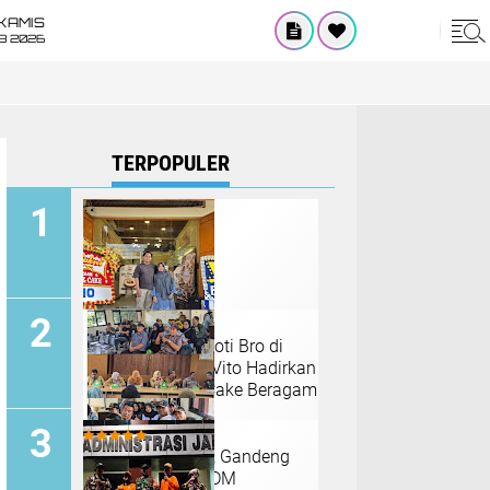
KAMIS
8 2026
TERPOPULER
Grand Opening Roti Bro di
Pasar Menceng, Vito Hadirkan
Aneka Roti dan Cake Beragam
Rasa
Kelurahan Kapuk Gandeng
RW, LMK dan FKDM