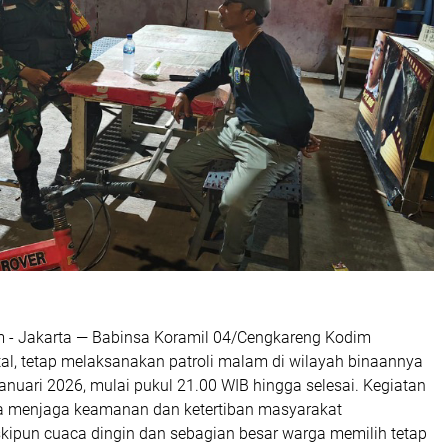
m - Jakarta — Babinsa Koramil 04/Cengkareng Kodim
tal, tetap melaksanakan patroli malam di wilayah binaannya
nuari 2026, mulai pukul 21.00 WIB hingga selesai. Kegiatan
na menjaga keamanan dan ketertiban masyarakat
kipun cuaca dingin dan sebagian besar warga memilih tetap