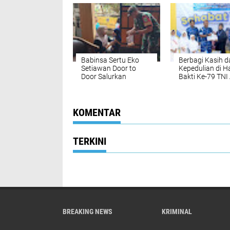
Segera Nikmati Air
Bersih
Babinsa Sertu Eko
Berbagi Kasih d
Setiawan Door to
Kepedulian di Ha
Door Salurkan
Bakti Ke-79 TNI
Bantuan Telur untuk
Lanud Sjamsudi
Anak Stunting di
Noor Hadirkan
Kapuk
Senyum untuk 
Yatim dan
KOMENTAR
Purnawirawan
TERKINI
BREAKING NEWS
KRIMINAL