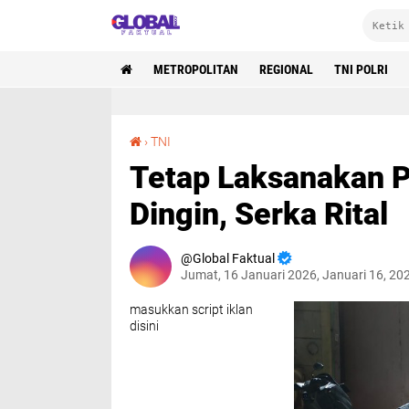
METROPOLITAN
REGIONAL
TNI POLRI
Tetap Laksanakan Patroli Malam Meski Cuaca Dingin, Serka Rital
›
TNI
Tetap Laksanakan P
Dingin, Serka Rital
Global Faktual
Jumat, 16 Januari 2026, Januari 16, 20
masukkan script iklan
disini