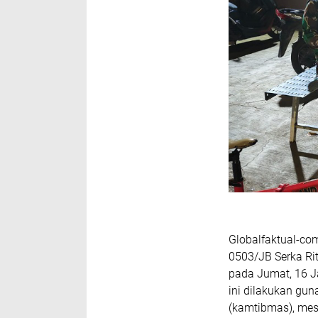
Globalfaktual-co
0503/JB Serka Ri
pada Jumat, 16 Ja
ini dilakukan gu
(kamtibmas), mes