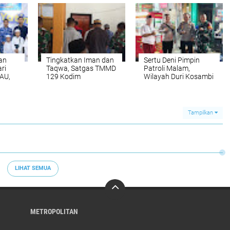
Pencurian
Menggagalkan
Penyelundupan Bijih
Timah Ilegal dan
Menyelamatkan
Potensi Kerugian
Negara Sebesar Rp6,7
Miliar
an
Tingkatkan Iman dan
Sertu Deni Pimpin
ri
Taqwa, Satgas TMMD
Patroli Malam,
 AU,
129 Kodim
Wilayah Duri Kosambi
n
1505/Tidore Tunaikan
Aman dan Kondusif
Shalat Jumat
Anak
Bersama Warga
Tampilkan
LIHAT SEMUA
METROPOLITAN