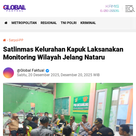
KAMIS
6 08 2026
METROPOLITAN
REGIONAL
TNI POLRI
KRIMINAL
›
Satpol-PP
Satlinmas Kelurahan Kapuk Laksanakan Monitoring Wilayah Jelang Nataru
Satlinmas Kelurahan Kapuk Laksanakan
Monitoring Wilayah Jelang Nataru
Global Faktual
Sabtu, 20 Desember 2025, Desember 20, 2025 WIB