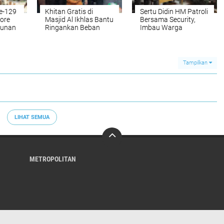
e-129
Khitan Gratis di
Sertu Didin HM Patroli
ore
Masjid Al Ikhlas Bantu
Bersama Security,
gunan
Ringankan Beban
Imbau Warga
ga
Warga
Waspada Maraknya
Air
Pencurian
Tampilkan
LIHAT SEMUA
METROPOLITAN