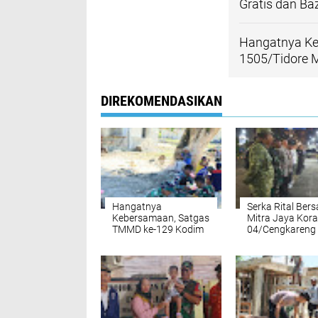
Gratis dan B
Hangatnya K
1505/Tidore 
DIREKOMENDASIKAN
Hangatnya
Serka Rital Ber
Kebersamaan, Satgas
Mitra Jaya Kora
TMMD ke-129 Kodim
04/Cengkareng 
1505/Tidore Makan
Apel Cipkon di 
Bersama Warga di
Cengkareng Bar
Lokasi Pekerjaan