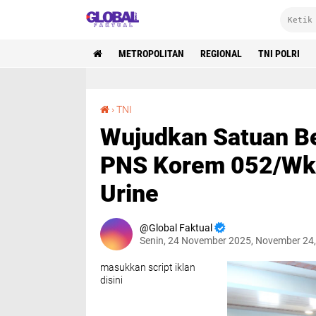
METROPOLITAN
REGIONAL
TNI POLRI
Wujudkan Satuan Bersih Narkoba, Prajurit dan PNS Korem 052/Wkr Ikuti Penyuluhan dan Tes Urine
›
TNI
Wujudkan Satuan Ber
PNS Korem 052/Wkr 
Urine
Global Faktual
Senin, 24 November 2025, November 24
masukkan script iklan
disini