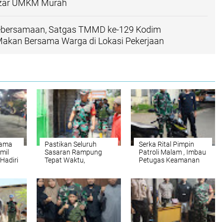
azar UMKM Murah
ebersamaan, Satgas TMMD ke-129 Kodim
Makan Bersama Warga di Lokasi Pekerjaan
sama
Pastikan Seluruh
Serka Rital Pimpin
mil
Sasaran Rampung
Patroli Malam , Imbau
Hadiri
Tepat Waktu,
Petugas Keamanan
RW 17
Dansatgas TMMD ke-
Tingkatkan
at
129 Kodim
Kewaspadaan
1505/Tidore Awasi
Langsung Progres
Pembangunan