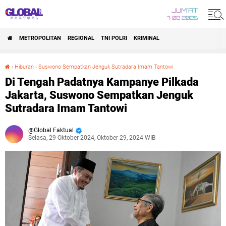
JUM'AT
7 08 2026
METROPOLITAN
REGIONAL
TNI POLRI
KRIMINAL
›
Hiburan
›
Suswono Sempatkan Jenguk Sutradara Imam Tantowi
Di Tengah Padatnya Kampanye Pilkada Jakarta, Suswono Sempatkan Jenguk Sutradara Imam Tantowi
Di Tengah Padatnya Kampanye Pilkada
Jakarta, Suswono Sempatkan Jenguk
Sutradara Imam Tantowi
Global Faktual
Selasa, 29 Oktober 2024, Oktober 29, 2024 WIB