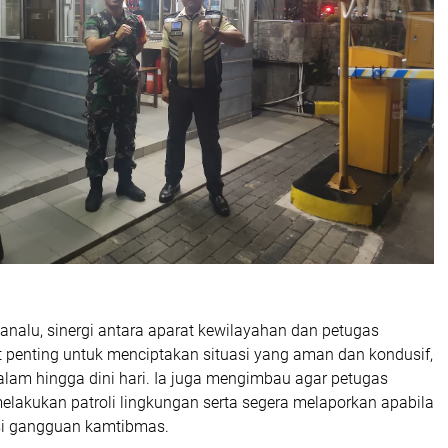
nalu, sinergi antara aparat kewilayahan dan petugas
penting untuk menciptakan situasi yang aman dan kondusif,
lam hingga dini hari. Ia juga mengimbau agar petugas
elakukan patroli lingkungan serta segera melaporkan apabila
si gangguan kamtibmas.