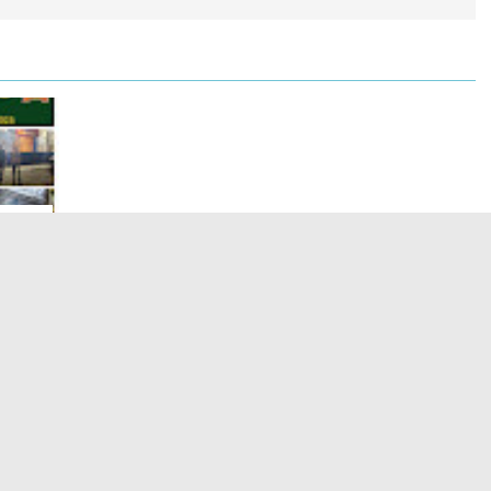
binsa
li
Rawan
Tampilkan
LIHAT SEMUA