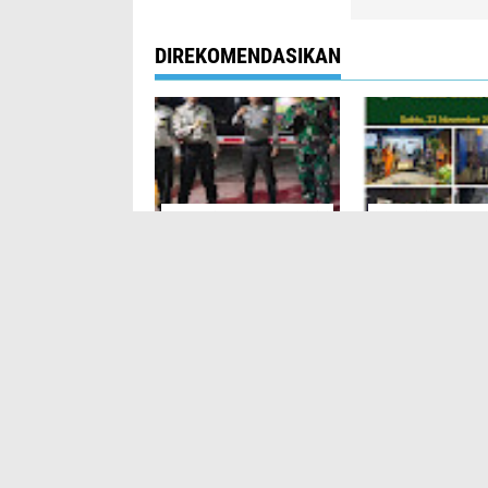
DIREKOMENDASIKAN
Patroli Malam Koramil
Koramil 04
04/Cengkareng
Cengkareng, Ba
Berjalan Kondusif
Serka Rital Patro
Menyisir Titik 
Tawuran
KOMENTAR
TERKINI