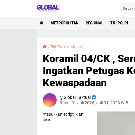
METROPOLITAN
REGIONAL
TNI POLRI
Koramil 04/CK , Serma Manalu Patroli Malam, Ingatkan Petugas Keamanan Tingkatkan Kewaspadaan
›
TNI Patroli Malam
Koramil 04/CK , Se
Ingatkan Petugas 
Kewaspadaan
Global Faktual
Rabu, 01 Juli 2026, Juli 01, 2026 WIB
masukkan script iklan
disini