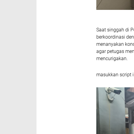
Saat singgah di 
berkoordinasi de
menanyakan kond
agar petugas men
mencurigakan.
masukkan script i