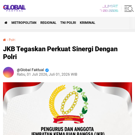
JUM'AT
7 08 2026
METROPOLITAN
REGIONAL
TNI POLRI
KRIMINAL
›
Polri
JKB Tegaskan Perkuat Sinergi Dengan Polri
JKB Tegaskan Perkuat Sinergi Dengan
Polri
Global Faktual
Rabu, 01 Juli 2026, Juli 01, 2026 WIB