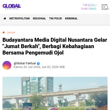
MINGGU
9 08 2026
METROPOLITAN
REGIONAL
TNI POLRI
KRIMINAL
›
Umum
Budayantara Media Digital Nusantara Gelar "Jumat Berkah", Berbagi Kebahagiaan Bersama Pengemudi Ojol
Budayantara Media Digital Nusantara Gelar
"Jumat Berkah", Berbagi Kebahagiaan
Bersama Pengemudi Ojol
Global Faktual
Kamis, 02 Juli 2026, Juli 02, 2026 WIB