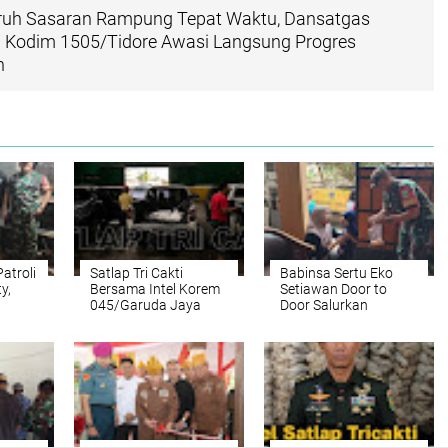
uruh Sasaran Rampung Tepat Waktu, Dansatgas
Kodim 1505/Tidore Awasi Langsung Progres
n
atroli
Satlap Tri Cakti
Babinsa Sertu Eko
y,
Bersama Intel Korem
Setiawan Door to
045/Garuda Jaya
Door Salurkan
knya
Berhasil
Bantuan Telur untuk
Menggagalkan
Anak Stunting di
Penyelundupan Bijih
Kapuk
Timah Ilegal dan
Menyelamatkan
Potensi Kerugian
Negara Sebesar Rp6,7
Miliar