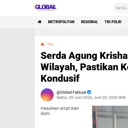
METROPOLITAN
REGIONAL
TNI POLRI
Serda Agung Krishartanto Pimpin Patroli Wilayah, Pastikan Kedaung Kali Angke Tetap Kondusif
›
TNI
Serda Agung Krishar
Wilayah, Pastikan 
Kondusif
Global Faktual
Sabtu, 20 Juni 2026, Juni 20, 2026 WIB
masukkan script iklan
disini