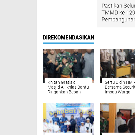
Pastikan Sel
TMMD ke-129 
Pembanguna
DIREKOMENDASIKAN
Khitan Gratis di
Sertu Didin HM P
Masjid Al Ikhlas Bantu
Bersama Securit
Ringankan Beban
Imbau Warga
Warga
Waspada Mara
Pencurian