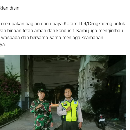
klan disini
ni merupakan bagian dari upaya Koramil 04/Cengkareng untuk
ah binaan tetap aman dan kondusif. Kami juga mengimbau
lu waspada dan bersama-sama menjaga keamanan
ya.