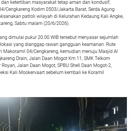
 dan ketertiban masyarakat tetap aman dan kondusif,
04/Cengkareng Kodim 0503/Jakarta Barat, Serda Agung
aksanakan patroli wilayah di Kelurahan Kedaung Kali Angke,
areng, Sabtu malam (20/6/2026).
yang dimulai pukul 20.00 WIB tersebut menyasar sejumlah
dan lokasi yang dianggap rawan gangguan keamanan. Rute
dari Makoramil 04/Cengkareng, kemudian menuju Masjid Al
ngkareng Drain, Jalan Daan Mogot Km 11, SMK Telkom
Ar Royan, Jalan Daan Mogot, SPBU Shell Daan Mogot-2,
peksi Kali Mookervaart sebelum kembali ke Koramil