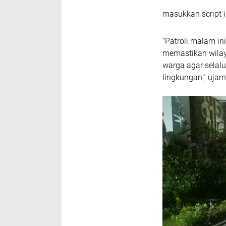
masukkan script i
“Patroli malam i
memastikan wilay
warga agar sela
lingkungan,” ujarn