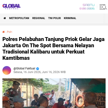
SABTU
8 08 2026
METROPOLITAN
REGIONAL
TNI POLRI
KRIMINAL
›
Polri
Polres Pelabuhan Tanjung Priok Gelar Jaga Jakarta On The Spot Bersama Nelayan Tradisional Kalibaru untuk Perkuat Kamtibmas
Polres Pelabuhan Tanjung Priok Gelar Jaga
Jakarta On The Spot Bersama Nelayan
Tradisional Kalibaru untuk Perkuat
Kamtibmas
Global Faktual
Selasa, 16 Juni 2026, Juni 16, 2026 WIB