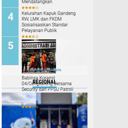
Mendatangkan
Kelurahan Kapuk Gandeng
RW, LMK dan FKDM
Sosialisasikan Standar
Pelayanan Publik
TERPOPULER LAINNYA
Babinsa Koramil
REGIONAL
04/Cengkareng Bersama
Security dan PPSU Patroli
Malam di Titik Rawan Duri
Kosambi