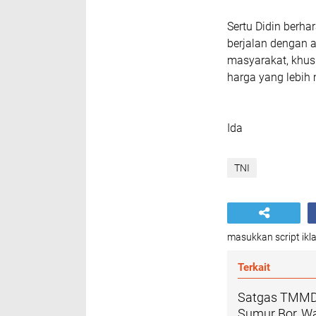
Sertu Didin berh
berjalan dengan 
masyarakat, khu
harga yang lebih
Ida
TNI
masukkan script ikla
Terkait
Satgas TMMD 
Sumur Bor, Wa