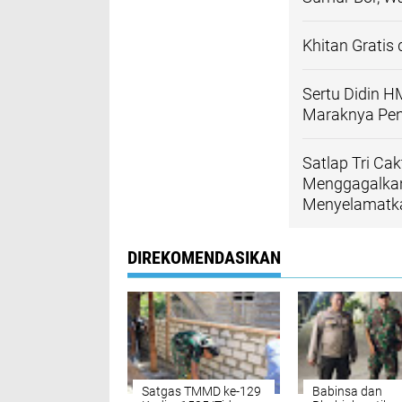
Khitan Gratis
Sertu Didin H
Maraknya Pen
Satlap Tri Ca
Menggagalkan 
Menyelamatkan
DIREKOMENDASIKAN
Satgas TMMD ke-129
Babinsa dan