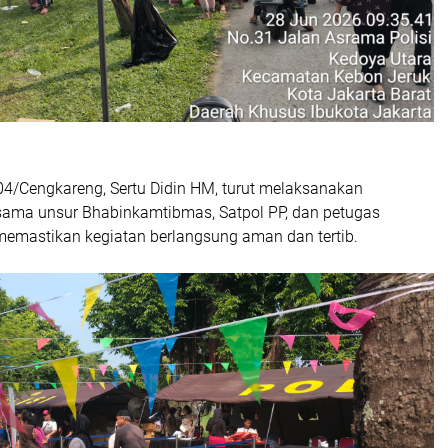
04/Cengkareng, Sertu Didin HM, turut melaksanakan
ama unsur Bhabinkamtibmas, Satpol PP, dan petugas
mastikan kegiatan berlangsung aman dan tertib.