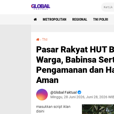
METROPOLITAN
REGIONAL
TNI POLRI
Pasar Rakyat HUT Bhayangkara ke-80 Diserbu Warga, Babinsa Sertu Didin Lakukan Pengamanan dan Harap Kegiatan Berjalan Aman
›
TNI
Pasar Rakyat HUT 
Warga, Babinsa Ser
Pengamanan dan Har
Aman
Global Faktual
Minggu, 28 Juni 2026, Juni 28, 2026 WI
masukkan script iklan
disini