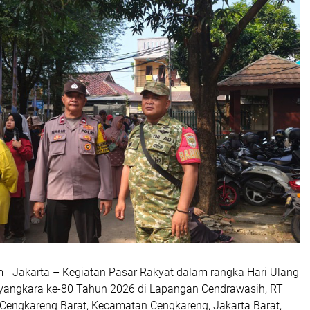
m - Jakarta – Kegiatan Pasar Rakyat dalam rangka Hari Ulang
angkara ke-80 Tahun 2026 di Lapangan Cendrawasih, RT
 Cengkareng Barat, Kecamatan Cengkareng, Jakarta Barat,