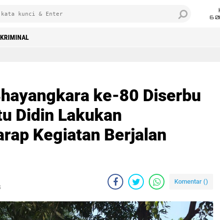
6 0
KRIMINAL
Bhayangkara ke-80 Diserbu
tu Didin Lakukan
ap Kegiatan Berjalan
Komentar (
)
B