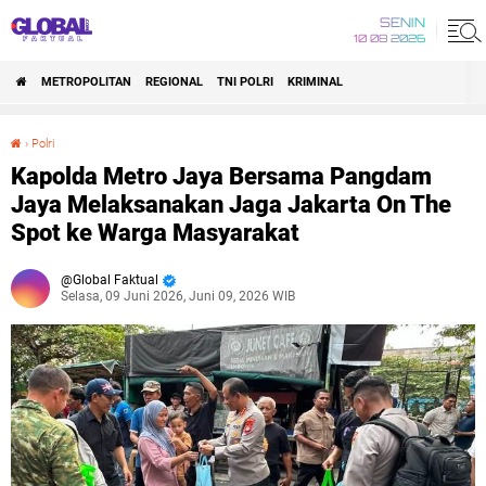
SENIN
10 08 2026
METROPOLITAN
REGIONAL
TNI POLRI
KRIMINAL
›
Polri
Kapolda Metro Jaya Bersama Pangdam Jaya Melaksanakan Jaga Jakarta On The Spot ke Warga Masyarakat
Kapolda Metro Jaya Bersama Pangdam
Jaya Melaksanakan Jaga Jakarta On The
Spot ke Warga Masyarakat
Global Faktual
Selasa, 09 Juni 2026, Juni 09, 2026 WIB