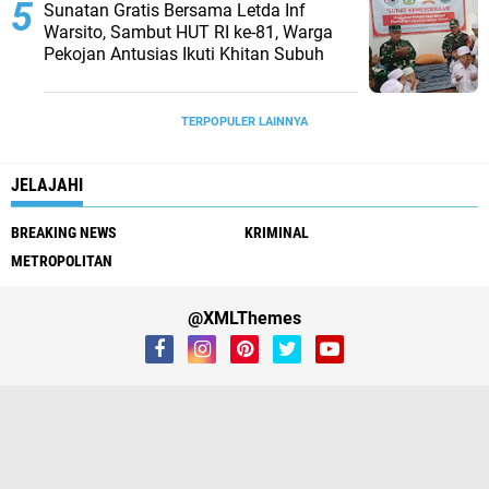
Sunatan Gratis Bersama Letda Inf
Warsito, Sambut HUT RI ke-81, Warga
Pekojan Antusias Ikuti Khitan Subuh
TERPOPULER LAINNYA
JELAJAHI
BREAKING NEWS
KRIMINAL
METROPOLITAN
@XMLThemes
Redaksi
Tentang Kami
Sanggahan
Pedoman Media Siber
Kebijakan Privasi
SOP Perlindungan Wartawan
Copyright ©
2026 Global Faktual