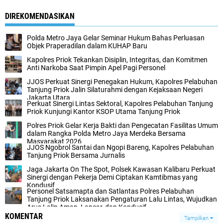
DIREKOMENDASIKAN
Polda Metro Jaya Gelar Seminar Hukum Bahas Perluasan
Objek Praperadilan dalam KUHAP Baru
Kapolres Priok Tekankan Disiplin, Integritas, dan Komitmen
Anti Narkoba Saat Pimpin Apel Pagi Personel
JJOS Perkuat Sinergi Penegakan Hukum, Kapolres Pelabuhan
Tanjung Priok Jalin Silaturahmi dengan Kejaksaan Negeri
Jakarta Utara
Perkuat Sinergi Lintas Sektoral, Kapolres Pelabuhan Tanjung
Priok Kunjungi Kantor KSOP Utama Tanjung Priok
Polres Priok Gelar Kerja Bakti dan Pengecatan Fasilitas Umum
dalam Rangka Polda Metro Jaya Merdeka Bersama
Masyarakat 2026
JJOS Ngobrol Santai dan Ngopi Bareng, Kapolres Pelabuhan
Tanjung Priok Bersama Jurnalis
Jaga Jakarta On The Spot, Polsek Kawasan Kalibaru Perkuat
Sinergi dengan Pekerja Demi Ciptakan Kamtibmas yang
Kondusif
Personel Satsamapta dan Satlantas Polres Pelabuhan
Tanjung Priok Laksanakan Pengaturan Lalu Lintas, Wujudkan
Arus Lalin Aman, Lancar, dan Kondusif
KOMENTAR
Tampilkan