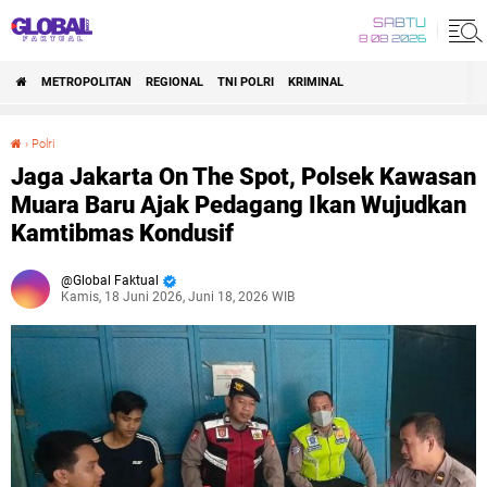
SABTU
8 08 2026
METROPOLITAN
REGIONAL
TNI POLRI
KRIMINAL
›
Polri
Jaga Jakarta On The Spot, Polsek Kawasan Muara Baru Ajak Pedagang Ikan Wujudkan Kamtibmas Kondusif
Jaga Jakarta On The Spot, Polsek Kawasan
Muara Baru Ajak Pedagang Ikan Wujudkan
Kamtibmas Kondusif
Global Faktual
Kamis, 18 Juni 2026, Juni 18, 2026 WIB