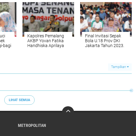
Priok, Jaga
yang Profesional
Kamtibmas Tetap
untuk Masyarakat
Kondusif
uci
Kapolres Pemalang
Final Invitasi Sepak
sek
AKBP Yovan Fatika
Bola U.18 Prov DKI
i-bagi
Handhiska Aprilaya
Jakarta Tahun 2023.
Yatim
Mengajak Para
s
Pemilih Pemula atau
at
Gen Z Agar Tidak
Golput
Tampilkan
LIHAT SEMUA
METROPOLITAN