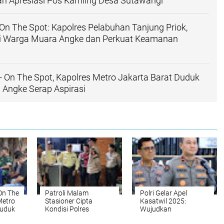
an Apresiasi Pos Kamling Desa Sutawangi
On The Spot: Kapolres Pelabuhan Tanjung Priok,
si Warga Muara Angke dan Perkuat Keamanan
 On The Spot, Kapolres Metro Jakarta Barat Duduk
 Angke Serap Aspirasi
On The
Patroli Malam
Polri Gelar Apel
Metro
Stasioner Cipta
Kasatwil 2025:
Duduk
Kondisi Polres
Wujudkan
Angke
Pelabuhan Tanjung
Transformasi Polri