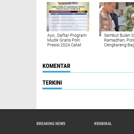
Warga Muara Angke
Serap Aspirasi
dan Perkuat
Keamanan
Lingkungan
Ayo...Daftar Program
Sambut Bulan S
Mudik Gratis Polri
Ramadhan, Pol
Presisi 2024 Catat
Cengkareng Bag
Tempat dan Syarat
Santunan Anak 
Pendaftarannya
dan Beras Grati
untuk Masyarak
KOMENTAR
TERKINI
BREAKING NEWS
KRIMINAL