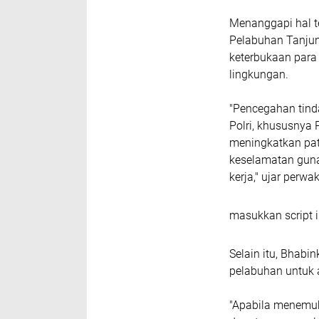
Menanggapi hal t
Pelabuhan Tanjun
keterbukaan para
lingkungan.
"Pencegahan tinda
Polri, khususnya
meningkatkan pat
keselamatan guna
kerja," ujar perw
masukkan script i
Selain itu, Bhab
pelabuhan untuk 
"Apabila menemu