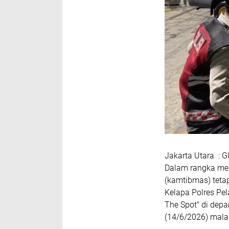
Jakarta Utara : G
Dalam rangka men
(kamtibmas) teta
Kelapa Polres Pe
The Spot" di dep
(14/6/2026) mal