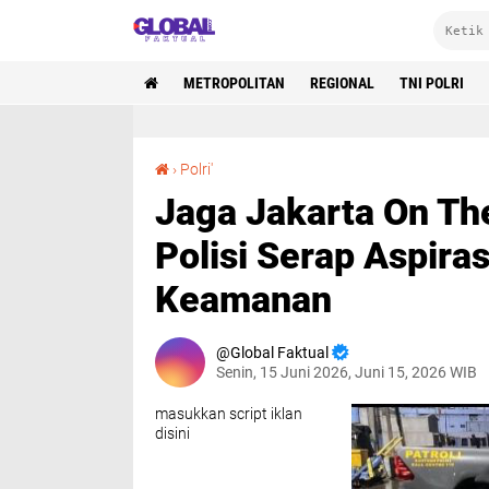
METROPOLITAN
REGIONAL
TNI POLRI
Jaga Jakarta On The Spot di Muara Angke, Polisi Serap Aspirasi ABK dan Perkuat Keamanan
›
Polri'
Jaga Jakarta On Th
Polisi Serap Aspira
Keamanan
Global Faktual
Senin, 15 Juni 2026, Juni 15, 2026 WIB
masukkan script iklan
disini