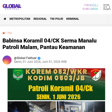
MINGGU
9 08 2026
METROPOLITAN
REGIONAL
TNI POLRI
KRIMINAL
›
TNI
Babinsa Koramil 04/CK Serma Manalu Patroli Malam, Pantau Keamanan
Babinsa Koramil 04/CK Serma Manalu
Patroli Malam, Pantau Keamanan
Global Faktual
Senin, 01 Juni 2026, Juni 01, 2026 WIB