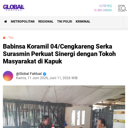
KAMIS
6 08 2026
METROPOLITAN
REGIONAL
TNI POLRI
KRIMINAL
›
TNI
Babinsa Koramil 04/Cengkareng Serka Surasmin Perkuat Sinergi dengan Tokoh Masyarakat di Kapuk
Babinsa Koramil 04/Cengkareng Serka
Surasmin Perkuat Sinergi dengan Tokoh
Masyarakat di Kapuk
Global Faktual
Kamis, 11 Juni 2026, Juni 11, 2026 WIB