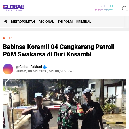
SABTU
8 08 2026
METROPOLITAN
REGIONAL
TNI POLRI
KRIMINAL
›
TNI
Babinsa Koramil 04 Cengkareng Patroli PAM Swakarsa di Duri Kosambi
Babinsa Koramil 04 Cengkareng Patroli
PAM Swakarsa di Duri Kosambi
Global Faktual
Jumat, 08 Mei 2026, Mei 08, 2026 WIB