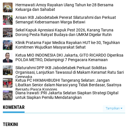
Hermawati Amoy Rayakan Ulang Tahun ke-28 Bersama
Keluarga dan Sahabat
Arisan IKB Jabodetabek Pererat Silaturahmi dan Perkuat
Semangat Kebersamaan Warga Betawi
Sekel Kapuk Apresiasi Kapuk Pest 2026, Karang Taruna
Dorong Pesta Rakyat Budaya dan UMKM Digelar Rutin
Klinik Pratama Fajar Medica Rayakan HUT ke-30, Teguhkan
Komitmen Wujudkan Masyarakat Sehat
Ketua MIO INDONESIA DKI Jakarta, GITO RICARDO Diperiksa
POLDA METRO, Didampingi 7 Pengacara Kenamaan
Silaturahmi DPP IKB Jabodetabek Perkuat Soliditas
Organisasi, Lanjutkan Tawassul di Makam Keramat Ratu Sari
Cempaka
Ketua PC HIKMAHBUDHI Tangerang Selatan: Jangan
Libatkan Senior dalam Narasi yang Tidak Berdasar, Saatnya
Bersatu Pasca Kongres
Diana Irawati :PRI Jakarta Selatan Siapkan Strategi Digital
untuk Siapkan Pemilu Mendatangkan
KOMENTAR
Tampilkan
TERKINI