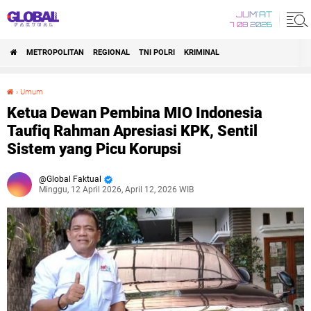
JUM'AT
7 08 2026
METROPOLITAN
REGIONAL
TNI POLRI
KRIMINAL
›
Umum
Ketua Dewan Pembina MIO Indonesia Taufiq Rahman Apresiasi KPK, Sentil Sistem yang Picu Korupsi
Ketua Dewan Pembina MIO Indonesia
Taufiq Rahman Apresiasi KPK, Sentil
Sistem yang Picu Korupsi
Global Faktual
Minggu, 12 April 2026, April 12, 2026 WIB