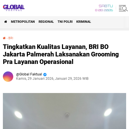
SABTU
8 08 2026
METROPOLITAN
REGIONAL
TNI POLRI
KRIMINAL
›
BRI
Tingkatkan Kualitas Layanan, BRI BO Jakarta Palmerah Laksanakan Grooming Pra Layanan Operasional
Tingkatkan Kualitas Layanan, BRI BO
Jakarta Palmerah Laksanakan Grooming
Pra Layanan Operasional
Global Faktual
Kamis, 29 Januari 2026, Januari 29, 2026 WIB