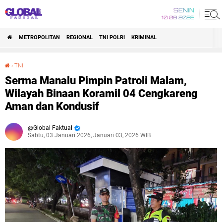
SENIN
10 08 2026
METROPOLITAN
REGIONAL
TNI POLRI
KRIMINAL
›
TNI
Serma Manalu Pimpin Patroli Malam, Wilayah Binaan Koramil 04 Cengkareng Aman dan Kondusif
Serma Manalu Pimpin Patroli Malam,
Wilayah Binaan Koramil 04 Cengkareng
Aman dan Kondusif
Global Faktual
Sabtu, 03 Januari 2026, Januari 03, 2026 WIB