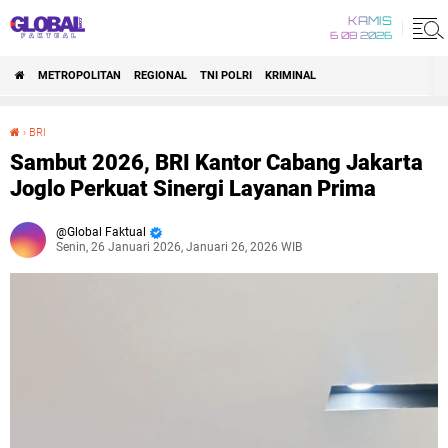
KAMIS
6 08 2026
METROPOLITAN
REGIONAL
TNI POLRI
KRIMINAL
›
BRI
Sambut 2026, BRI Kantor Cabang Jakarta Joglo Perkuat Sinergi Layanan Prima
Sambut 2026, BRI Kantor Cabang Jakarta
Joglo Perkuat Sinergi Layanan Prima
Global Faktual
Senin, 26 Januari 2026, Januari 26, 2026 WIB