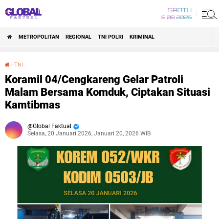
SABTU
8 08 2026
METROPOLITAN
REGIONAL
TNI POLRI
KRIMINAL
›
TNI
Koramil 04/Cengkareng Gelar Patroli Malam Bersama Komduk, Ciptakan Situasi Kamtibmas
Koramil 04/Cengkareng Gelar Patroli
Malam Bersama Komduk, Ciptakan Situasi
Kamtibmas
Global Faktual
Selasa, 20 Januari 2026, Januari 20, 2026 WIB