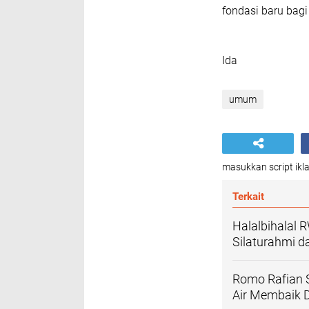
Pembentukan Tim
Sebagai hasil rap
untuk:
• memfokuskan pe
• memastikan kons
• menyempurnakan
• serta memfinali
Tim kecil ini aka
untuk memastikan
Rapat harmonisas
manajemen kinerja
prakarsa Kombes 
Pohon Kinerja Po
fondasi baru bagi 