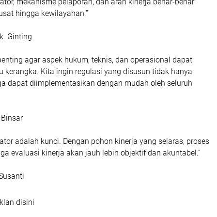
ri Wahyuni
olri adalah upaya bersama untuk memastikan setiap satuan
lam irama yang sama. Harmonisasi hari ini menjadi fondasi
kator, mekanisme pelaporan, dan arah kinerja benar-benar
pusat hingga kewilayahan.”