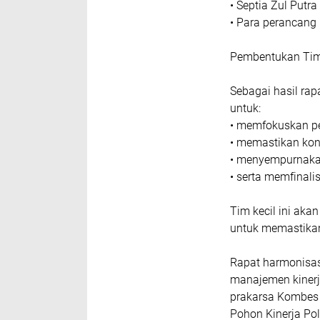
konseptual)
“Penyusunan Poho
Brainstorming yan
benar-benar relev
Peserta yang Had
Rapat harmonisasi 
analis, antara lain
• Brigjen Pol Emil 
• Kombes Pol Tony 
• Kombes Pol Agu
• Kombes Pol Nina
• Kombes Pol Elya 
• Kombes Pol Feri
• AKBP Yoga Priya
• Wiwit Indarto 
• Septia Zul Putra
• Para perancang 