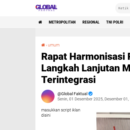
METROPOLITAN
REGIONAL
TNI POLRI
Rapat Harmonisasi Pohon Kinerja Polri: Langkah Lanjutan Menuju Tata Kelola Kinerja Terintegrasi
›
umum
Rapat Harmonisasi P
Langkah Lanjutan Me
Terintegrasi
Global Faktual
Senin, 01 Desember 2025, Desember 01,
masukkan script iklan
disini