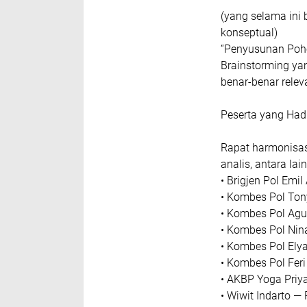
Brigjen Pol Emil A
“Harmonisasi ini 
berada dalam satu
lengkap, tetapi 
jajaran Polri.”
Kombes Pol Tony 
“Konsistensi indi
perencanaan hingg
Kombes Pol Elya 
masukkan script i
(yang selama ini