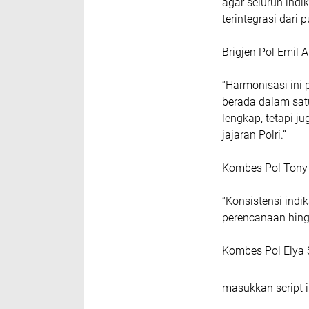
Kombes Pol Kus S
“Pohon Kinerja P
kerja bergerak da
agar seluruh indi
terintegrasi dari 