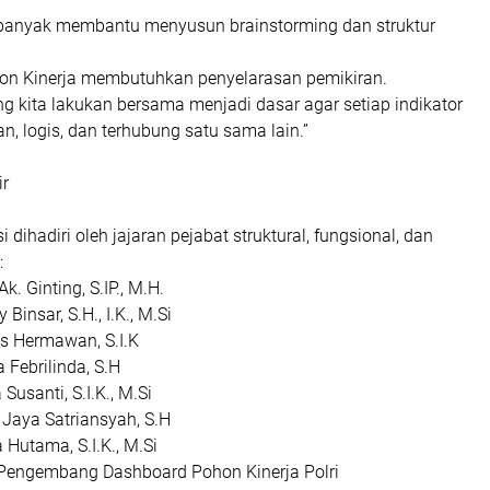
k. Ginting
penting agar aspek hukum, teknis, dan operasional dapat
 kerangka. Kita ingin regulasi yang disusun tidak hanya
juga dapat diimplementasikan dengan mudah oleh seluruh
Binsar
kator adalah kunci. Dengan pohon kinerja yang selaras, proses
a evaluasi kinerja akan jauh lebih objektif dan akuntabel.”
Susanti
klan disini
 banyak membantu menyusun brainstorming dan struktur