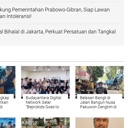
n disini
RW 03 di Kediaman H. Ismail, Momentum Perkuat
an Kepedulian Lingkungan
Soroti Perubahan Kapuk: Sampah Berkurang, Saluran
Digenggaman Lurah M. Arief Budiman
kung Pemerintahan Prabowo-Gibran, Siap Lawan