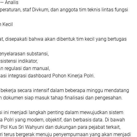
n Kinerja membutuhkan penyelarasan pemikiran.
g kita lakukan bersama menjadi dasar agar setiap indikator
an, logis, dan terhubung satu sama lain.”
ir
dihadiri oleh jajaran pejabat struktural, fungsional, dan
:
Ak. Ginting, S.IP., M.H.
Binsar, S.H., I.K., M.Si
s Hermawan, S.I.K
 Febrilinda, S.H
Susanti, S.I.K., M.Si
 Jaya Satriansyah, S.H
 Hutama, S.I.K., M.Si
— Pengembang Dashboard Pohon Kinerja Polri
 — Analis
peraturan, staf Divkum, dan anggota tim teknis lintas fungsi