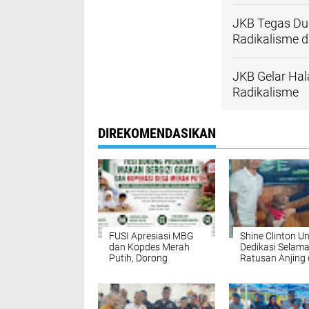
Ida
umum
masukkan script ikla
Terkait
Halalbihalal 
Silaturahmi d
Romo Rafian 
Air Membaik 
JKB Tegas Du