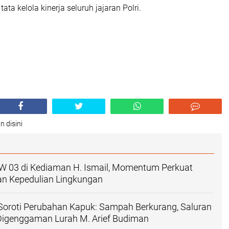
 Kecil
at, disepakati bahwa akan dibentuk tim kecil yang bertugas
nyelarasan substansi,
istensi indikator,
 regulasi dan manual,
sasi integrasi dashboard Pohon Kinerja Polri.
n bekerja secara intensif dalam beberapa minggu mendatang
 dokumen siap masuk tahap finalisasi dan pengesahan.
i ini menjadi langkah penting dalam mewujudkan sistem
 Polri yang modern, objektif, dan berbasis data. Di bawah
Pol Kus Sri Wahyuni dan dukungan para pejabat terkait,
lri terus bergerak menuju penyempurnaan yang akan menjadi
tata kelola kinerja seluruh jajaran Polri.