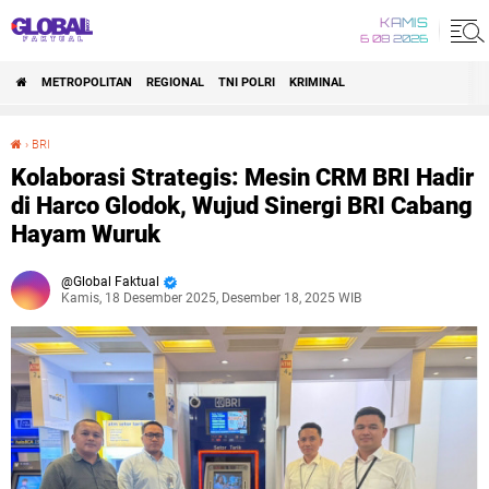
KAMIS
6 08 2026
METROPOLITAN
REGIONAL
TNI POLRI
KRIMINAL
›
BRI
Kolaborasi Strategis: Mesin CRM BRI Hadir di Harco Glodok, Wujud Sinergi BRI Cabang Hayam Wuruk
Kolaborasi Strategis: Mesin CRM BRI Hadir
di Harco Glodok, Wujud Sinergi BRI Cabang
Hayam Wuruk
Global Faktual
Kamis, 18 Desember 2025, Desember 18, 2025 WIB