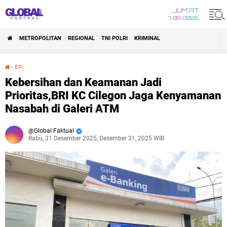
JUM'AT
7 08 2026
METROPOLITAN
REGIONAL
TNI POLRI
KRIMINAL
›
BRI
Kebersihan dan Keamanan Jadi Prioritas,BRI KC Cilegon Jaga Kenyamanan Nasabah di Galeri ATM
Kebersihan dan Keamanan Jadi
Prioritas,BRI KC Cilegon Jaga Kenyamanan
Nasabah di Galeri ATM
Global Faktual
Rabu, 31 Desember 2025, Desember 31, 2025 WIB