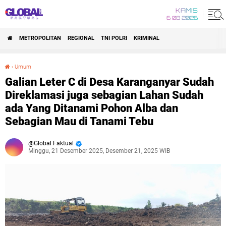
KAMIS
6 08 2026
METROPOLITAN
REGIONAL
TNI POLRI
KRIMINAL
›
Umum
Galian Leter C di Desa Karanganyar Sudah Direklamasi juga sebagian Lahan Sudah ada Yang Ditanami Pohon Alba dan Sebagian Mau di Tanami Tebu
Galian Leter C di Desa Karanganyar Sudah
Direklamasi juga sebagian Lahan Sudah
ada Yang Ditanami Pohon Alba dan
Sebagian Mau di Tanami Tebu
Global Faktual
Minggu, 21 Desember 2025, Desember 21, 2025 WIB