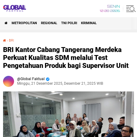
SENIN
10 08 2026
METROPOLITAN
REGIONAL
TNI POLRI
KRIMINAL
›
BRI
BRI Kantor Cabang Tangerang Merdeka Perkuat Kualitas SDM melalui Test Pengetahuan Produk bagi Supervisor Unit
BRI Kantor Cabang Tangerang Merdeka
Perkuat Kualitas SDM melalui Test
Pengetahuan Produk bagi Supervisor Unit
Global Faktual
Minggu, 21 Desember 2025, Desember 21, 2025 WIB