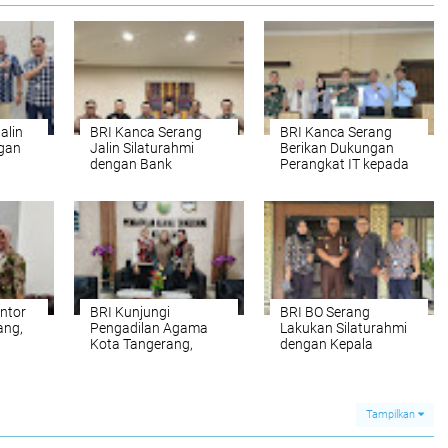
alin
BRI Kanca Serang
BRI Kanca Serang
ngan
Jalin Silaturahmi
Berikan Dukungan
dengan Bank
Perangkat IT kepada
Indonesia,
Brigif 87
ng
Perkenalkan
Pemimpin Cabang
Baru
ntor
BRI Kunjungi
BRI BO Serang
ang,
Pengadilan Agama
Lakukan Silaturahmi
Kota Tangerang,
dengan Kepala
nkan
Sosialisasikan
Kejaksaan Negeri
Program Terbaru dan
Serang
Rencanakan Edukasi
Pegawai
Tampilkan