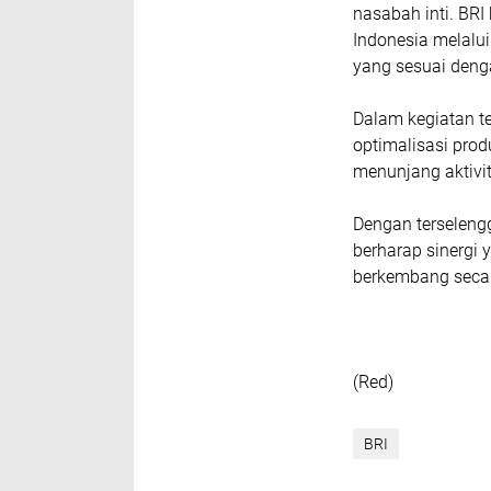
nasabah inti. BR
Indonesia melalu
yang sesuai denga
Dalam kegiatan t
optimalisasi pro
menunjang aktivi
Dengan terseleng
berharap sinergi 
berkembang secar
(Red)
BRI