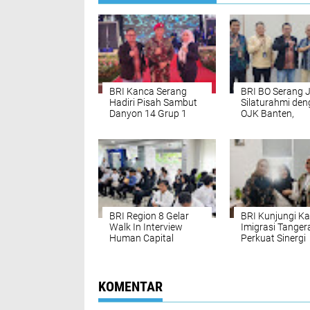
BRI Kanca Serang
BRI BO Serang J
Hadiri Pisah Sambut
Silaturahmi de
Danyon 14 Grup 1
OJK Banten,
Kopassus
Perkenalkan
Pemimpin Caba
Baru
BRI Region 8 Gelar
BRI Kunjungi Ka
Walk In Interview
Imigrasi Tanger
Human Capital
Perkuat Sinergi
Bersama PT PKSS di
Layanan Perba
BRI Cabang
Tangerang Ahmad
Yani
KOMENTAR