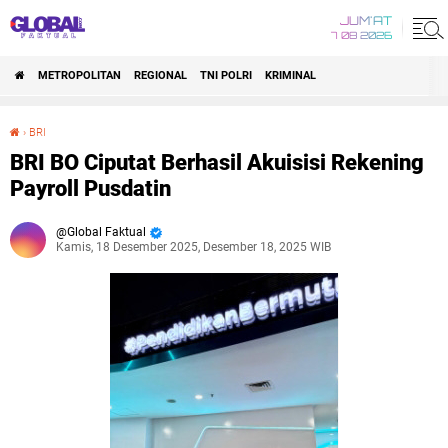
JUM'AT
7 08 2026
METROPOLITAN
REGIONAL
TNI POLRI
KRIMINAL
›
BRI
BRI BO Ciputat Berhasil Akuisisi Rekening Payroll Pusdatin
BRI BO Ciputat Berhasil Akuisisi Rekening
Payroll Pusdatin
Global Faktual
Kamis, 18 Desember 2025, Desember 18, 2025 WIB