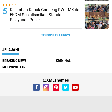
Kelurahan Kapuk Gandeng RW, LMK dan
FKDM Sosialisasikan Standar
Pelayanan Publik
TERPOPULER LAINNYA
JELAJAHI
BREAKING NEWS
KRIMINAL
METROPOLITAN
@XMLThemes
Redaksi
Tentang Kami
Sanggahan
Pedoman Media Siber
Kebijakan Privasi
SOP Perlindungan Wartawan