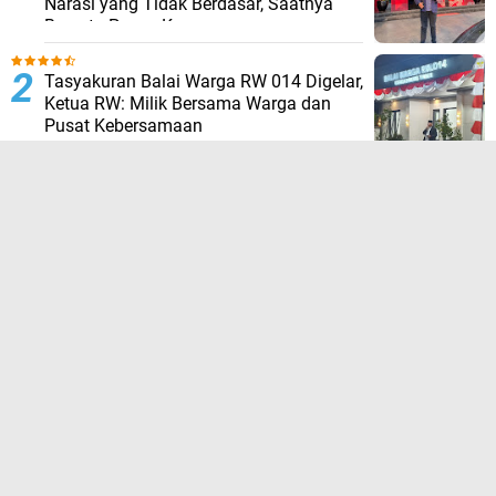
Narasi yang Tidak Berdasar, Saatnya
Bersatu Pasca Kongres
Tasyakuran Balai Warga RW 014 Digelar,
Ketua RW: Milik Bersama Warga dan
Pusat Kebersamaan
Diana Irawati :PRI Jakarta Selatan
Siapkan Strategi Digital untuk Siapkan
Pemilu Mendatangkan
Kelurahan Kapuk Gandeng RW, LMK dan
FKDM Sosialisasikan Standar
Pelayanan Publik
Babinsa Koramil 04/Cengkareng
Bersama Security dan PPSU Patroli
Malam di Titik Rawan Duri Kosambi