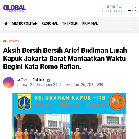
SABTU
8 08 2026
METROPOLITAN
REGIONAL
TNI POLRI
KRIMINAL
›
umum
Aksih Bersih Bersih Arief Budiman Lurah Kapuk Jakarta Barat Manfaatkan Waktu Begini Kata Romo Rafian.
Aksih Bersih Bersih Arief Budiman Lurah
Kapuk Jakarta Barat Manfaatkan Waktu
Begini Kata Romo Rafian.
Global Faktual
Jumat, 26 Desember 2025, Desember 26, 2025 WIB