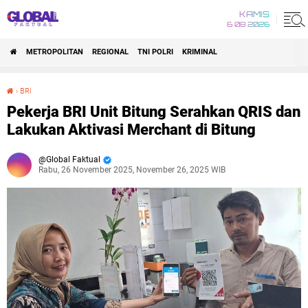
KAMIS
6 08 2026
METROPOLITAN
REGIONAL
TNI POLRI
KRIMINAL
›
BRI
Pekerja BRI Unit Bitung Serahkan QRIS dan Lakukan Aktivasi Merchant di Bitung
Pekerja BRI Unit Bitung Serahkan QRIS dan
Lakukan Aktivasi Merchant di Bitung
Global Faktual
Rabu, 26 November 2025, November 26, 2025 WIB