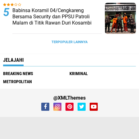
Babinsa Koramil 04/Cengkareng
Bersama Security dan PPSU Patroli
Malam di Titik Rawan Duri Kosambi
TERPOPULER LAINNYA
JELAJAHI
BREAKING NEWS
KRIMINAL
METROPOLITAN
@XMLThemes
Redaksi
Tentang Kami
Sanggahan
Pedoman Media Siber
Kebijakan Privasi
SOP Perlindungan Wartawan