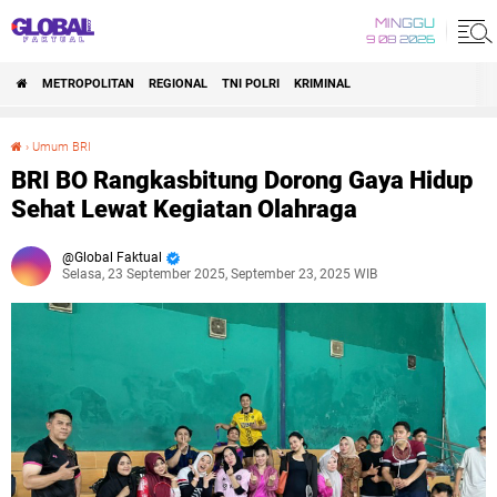
MINGGU
9 08 2026
METROPOLITAN
REGIONAL
TNI POLRI
KRIMINAL
›
Umum BRI
BRI BO Rangkasbitung Dorong Gaya Hidup Sehat Lewat Kegiatan Olahraga
BRI BO Rangkasbitung Dorong Gaya Hidup
Sehat Lewat Kegiatan Olahraga
Global Faktual
Selasa, 23 September 2025, September 23, 2025 WIB