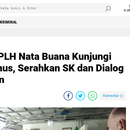
6 0
KRIMINAL
m DPP LPLH Nata Buana Kunjungi Kabupaten Tanggamus, Serahkan SK dan Dialog Program Lingkungan
LH Nata Buana Kunjungi
us, Serahkan SK dan Dialog
n
Komentar (
)