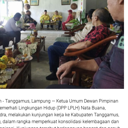
om - Tanggamus, Lampung — Ketua Umum Dewan Pimpinan
merhati Lingkungan Hidup (DPP LPLH) Nata Buana,
dra, melakukan kunjungan kerja ke Kabupaten Tanggamus,
, dalam rangka memperkuat konsolidasi kelembagaan dan