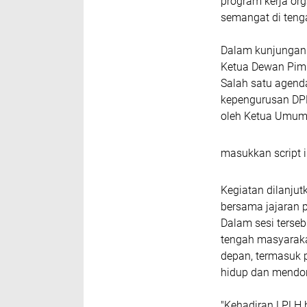
program kerja or
semangat di teng
Dalam kunjungan 
Ketua Dewan Pimp
Salah satu agend
kepengurusan DP
oleh Ketua Umum
masukkan script i
Kegiatan dilanju
bersama jajaran 
Dalam sesi terseb
tengah masyaraka
depan, termasuk 
hidup dan mendor
"Kehadiran LPLH h