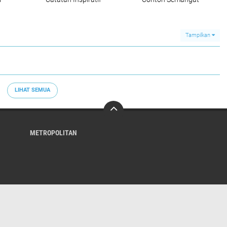
apkan
Anak Petani dari Bone
Musyawarah,
yang Menolak
Pengacara PT Benaya
Menyerah
Mitra Sejati Beri
Apresiasi
Tampilkan
LIHAT SEMUA
METROPOLITAN
Kami
Sanggahan
Pedoman Media Siber
Kebijakan Privasi
SOP Perl
Copyright ©
2026 Global Faktual