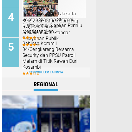
Diana Irawati :PRI Jakarta
Selatan Siapkan Strategi
Kelurahan Kapuk Gandeng
Digital untuk Siapkan Pemilu
RW, LMK dan FKDM
Mendatangkan
Sosialisasikan Standar
Pelayanan Publik
Babinsa Koramil
04/Cengkareng Bersama
Security dan PPSU Patroli
Malam di Titik Rawan Duri
Kosambi
TERPOPULER LAINNYA
REGIONAL