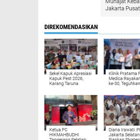
Munajat Keba
Jakarta Pusat
DIREKOMENDASIKAN
Sekel Kapuk Apresiasi
Klinik Pratama 
Kapuk Pest 2026,
Medica Rayaka
Karang Taruna
ke-30, Teguhka
Dorong Pesta Rakyat
Komitmen Wuju
Budaya dan UMKM
Masyarakat Seh
Digelar Rutin
Ketua PC
Diana Irawati :P
HIKMAHBUDHI
Jakarta Selatan
Tangerang Selatan:
Siapkan Strateg