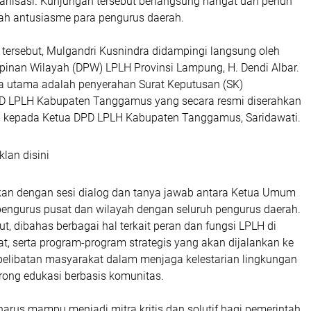
ganisasi. Kunjungan tersebut berlangsung hangat dan penuh
ah antusiasme para pengurus daerah.
tersebut, Mulgandri Kusnindra didampingi langsung oleh
inan Wilayah (DPW) LPLH Provinsi Lampung, H. Dendi Albar.
a utama adalah penyerahan Surat Keputusan (SK)
D LPLH Kabupaten Tanggamus yang secara resmi diserahkan
 kepada Ketua DPD LPLH Kabupaten Tanggamus, Saridawati.
klan disini
tkan dengan sesi dialog dan tanya jawab antara Ketua Umum
pengurus pusat dan wilayah dengan seluruh pengurus daerah.
ut, dibahas berbagai hal terkait peran dan fungsi LPLH di
t, serta program-program strategis yang akan dijalankan ke
pelibatan masyarakat dalam menjaga kelestarian lingkungan
ong edukasi berbasis komunitas.
arus mampu menjadi mitra kritis dan solutif bagi pemerintah