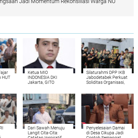
ngsaan Jadi Momentum Rekonsiliasi Warga NU
Fajar
Ketua MIO
Silaturahmi DPP IKB
n HUT
INDONESIA DKI
Jabodetabek Perkuat
n
Jakarta, GITO
Soliditas Organisasi,
dkan
RICARDO Diperiksa
Lanjutkan Tawassul di
at
POLDA METRO,
Makam Keramat Ratu
Didampingi 7
Sari Cempaka
Pengacara
Kenamaan
RI
Dari Sawah Menuju
Penyelesaian Damai
Langit Cita-Cita:
di Desa Cikupa Jadi
i
Catatan Inspiratif
Contoh Semangat