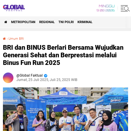
MINGGU
9 08 2026
METROPOLITAN
REGIONAL
TNI POLRI
KRIMINAL
›
Umum BRI
BRI dan BINUS Berlari Bersama Wujudkan Generasi Sehat dan Berprestasi melalui Binus Fun Run 2025
BRI dan BINUS Berlari Bersama Wujudkan
Generasi Sehat dan Berprestasi melalui
Binus Fun Run 2025
Global Faktual
Jumat, 25 Juli 2025, Juli 25, 2025 WIB