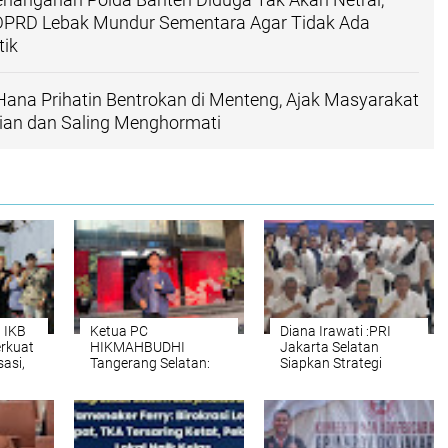
DPRD Lebak Mundur Sementara Agar Tidak Ada
tik
Hana Prihatin Bentrokan di Menteng, Ajak Masyarakat
an dan Saling Menghormati
 IKB
Ketua PC
Diana Irawati :PRI
rkuat
HIKMAHBUDHI
Jakarta Selatan
sasi,
Tangerang Selatan:
Siapkan Strategi
sul di
Jangan Libatkan
Digital untuk Siapkan
 Ratu
Senior dalam Narasi
Pemilu
yang Tidak Berdasar,
Mendatangkan
Saatnya Bersatu
Pasca Kongres