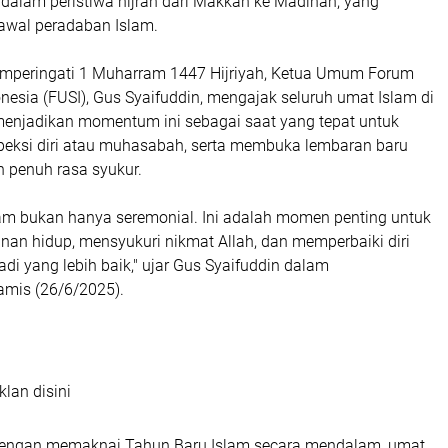
lam peristiwa hijrah dari Makkah ke Madinah, yang
awal peradaban Islam.
mperingati 1 Muharram 1447 Hijriyah, Ketua Umum Forum
nesia (FUSI), Gus Syaifuddin, mengajak seluruh umat Islam di
menjadikan momentum ini sebagai saat yang tepat untuk
peksi diri atau muhasabah, serta membuka lembaran baru
 penuh rasa syukur.
lam bukan hanya seremonial. Ini adalah momen penting untuk
nan hidup, mensyukuri nikmat Allah, dan memperbaiki diri
adi yang lebih baik," ujar Gus Syaifuddin dalam
amis (26/6/2025).
klan disini
dengan memaknai Tahun Baru Islam secara mendalam, umat