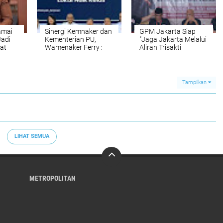
amai
Sinergi Kemnaker dan
GPM Jakarta Siap
Jadi
Kementerian PU,
"Jaga Jakarta Melalui
at
Wamenaker Ferry :
Aliran Trisakti
Pekerja Konstruksi
Marhaenis" di
Benaya
Lokal Wajib Naik
Konferda dan
Kelas
Konfercab
Tampilkan
LIHAT SEMUA
METROPOLITAN