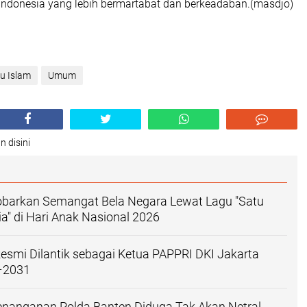
ndonesia yang lebih bermartabat dan berkeadaban.(masdjo)
u Islam
Umum
n disini
barkan Semangat Bela Negara Lewat Lagu "Satu
ia" di Hari Anak Nasional 2026
Resmi Dilantik sebagai Ketua PAPPRI DKI Jakarta
–2031
enanganan Polda Banten Diduga Tak Akan Netral,