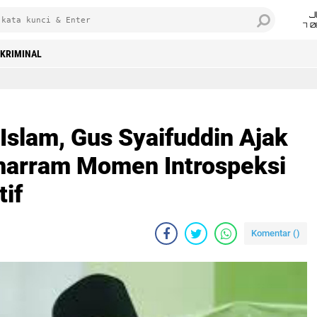
J
7 
KRIMINAL
Islam, Gus Syaifuddin Ajak
harram Momen Introspeksi
if
Komentar (
)