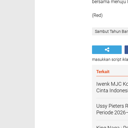
bersama menuju I
(Red)
Sambut Tahun Bar
masukkan script ikla
Terkait
Iwenk MJC Ko
Cinta Indones
Ussy Pieters 
Periode 2026
King Naga : P