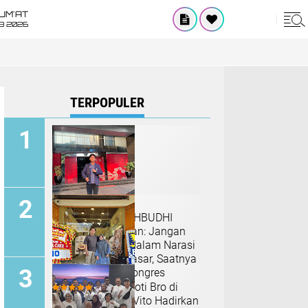
UM'AT
08 2026
TERPOPULER
Ketua PC HIKMAHBUDHI
Tangerang Selatan: Jangan
Libatkan Senior dalam Narasi
yang Tidak Berdasar, Saatnya
Bersatu Pasca Kongres
Grand Opening Roti Bro di
Pasar Menceng, Vito Hadirkan