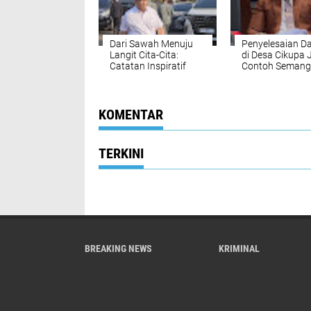
Dari Sawah Menuju
Penyelesaian D
Langit Cita-Cita:
di Desa Cikupa 
Catatan Inspiratif
Contoh Semang
Anak Petani dari Bone
Musyawarah,
yang Menolak
Pengacara PT 
Menyerah
Mitra Sejati Beri
Apresiasi
KOMENTAR
TERKINI
BREAKING NEWS
KRIMINAL