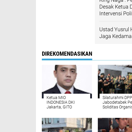
Desak Ketua 
Intervensi Poli
Ustad Yusrul 
Jaga Kedamai
DIREKOMENDASIKAN
Ketua MIO
Silaturahmi DPP
INDONESIA DKI
Jabodetabek Pe
Jakarta, GITO
Soliditas Organi
RICARDO Diperiksa
Lanjutkan Tawas
POLDA METRO,
Makam Keramat
Didampingi 7
Sari Cempaka
Pengacara
Kenamaan