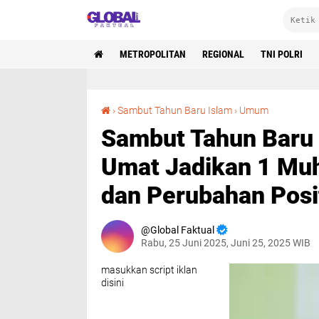
METROPOLITAN
REGIONAL
TNI POLRI
Sambut Tahun Baru Islam, Gus Syaifuddin Ajak Umat Jadikan 1 Muharram Momen Introspeksi dan Perubahan Positif
›
Sambut Tahun Baru Islam
›
Umum
Sambut Tahun Baru 
Umat Jadikan 1 Mu
dan Perubahan Posit
Global Faktual
Rabu, 25 Juni 2025, Juni 25, 2025 WIB
masukkan script iklan
disini