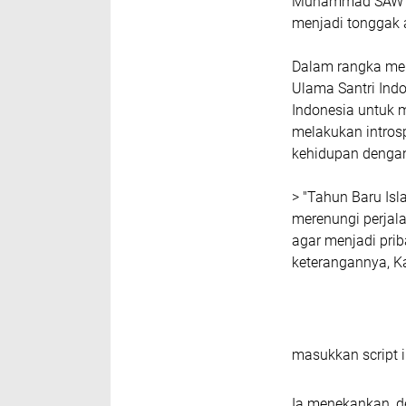
Muhammad SAW da
menjadi tonggak 
Dalam rangka me
Ulama Santri Indo
Indonesia untuk 
melakukan intros
kehidupan dengan
> "Tahun Baru Is
merenungi perjala
agar menjadi prib
keterangannya, K
masukkan script i
Ia menekankan, 