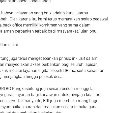
alankan operasional harian.
bahwa pelayanan yang baik adalah kunci utama
bah. Oleh karena itu, kami terus memastikan setiap pegawai
gga back office memiliki komitmen yang sama dalam
laman perbankan terbaik bagi masyarakat,” ujar Ibnu.
klan disini
tung juga terus mengedepankan prinsip inklusif dalam
an menyediakan akses perbankan bagi seluruh lapisan
suk melalui layanan digital seperti BRImo, serta kehadiran
g menjangkau hingga pelosok desa.
r BRI BO Rangkasbitung juga secara berkala menggelar
nyegaran layanan bagi karyawan untuk menjaga kualitas
onsisten. Tak hanya itu, BRI juga membuka ruang bagi
enyampaikan saran dan masukan secara terbuka guna
luasi dan perbaikan berkelanjutan.