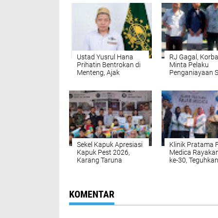
Ustad Yusrul Hana
RJ Gagal, Korb
Prihatin Bentrokan di
Minta Pelaku
Menteng, Ajak
Penganiayaan 
Masyarakat Jaga
Ditangkap
Kedamaian dan
Saling Menghormati
Sekel Kapuk Apresiasi
Klinik Pratama 
Kapuk Pest 2026,
Medica Rayaka
Karang Taruna
ke-30, Teguhka
Dorong Pesta Rakyat
Komitmen Wuju
Budaya dan UMKM
Masyarakat Seh
Digelar Rutin
KOMENTAR