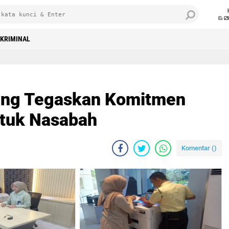
6 0
KRIMINAL
ung Tegaskan Komitmen
ntuk Nasabah
Komentar (
)