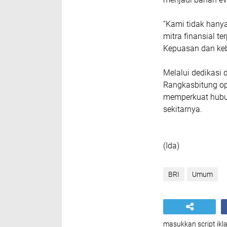
“Kami tidak hany
mitra finansial t
Kepuasan dan keb
Melalui dedikasi 
Rangkasbitung op
memperkuat hubu
sekitarnya.
(Ida)
BRI
Umum
masukkan script ikla