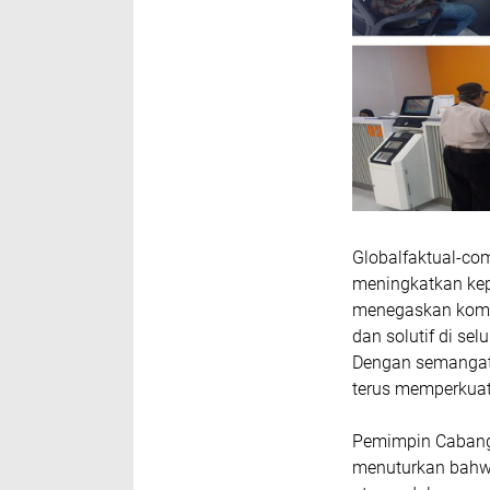
Globalfaktual-co
meningkatkan ke
menegaskan komi
dan solutif di sel
Dengan semangat 
terus memperkuat
Pemimpin Cabang 
menuturkan bahwa