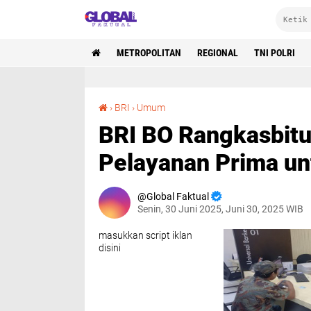
METROPOLITAN
REGIONAL
TNI POLRI
BRI BO Rangkasbitung Tegaskan Komitmen Pelayanan Prima untuk Nasabah
›
BRI
›
Umum
BRI BO Rangkasbit
Pelayanan Prima u
Global Faktual
Senin, 30 Juni 2025, Juni 30, 2025 WIB
masukkan script iklan
disini