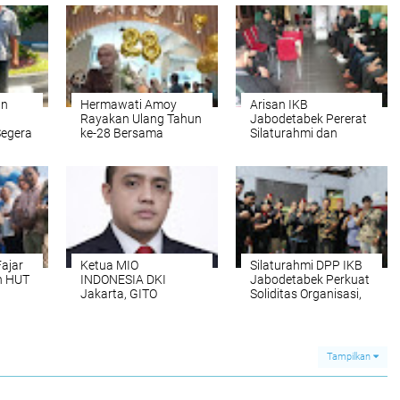
an
Hermawati Amoy
Arisan IKB
Rayakan Ulang Tahun
Jabodetabek Pererat
Segera
ke-28 Bersama
Silaturahmi dan
Keluarga dan
Perkuat Semangat
Sahabat
Kebersamaan Warga
Betawi
Fajar
Ketua MIO
Silaturahmi DPP IKB
n HUT
INDONESIA DKI
Jabodetabek Perkuat
n
Jakarta, GITO
Soliditas Organisasi,
dkan
RICARDO Diperiksa
Lanjutkan Tawassul di
at
POLDA METRO,
Makam Keramat Ratu
Didampingi 7
Sari Cempaka
Pengacara
Tampilkan
Kenamaan