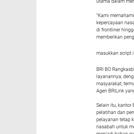
utama dalam menj
“Kami memahami 
kepercayaan nasa
di frontliner hin
memberikan penga
masukkan script i
BRI BO Rangkasbi
layanannya, deng
masyarakat, terma
Agen BRILink yan
Selain itu, kanto
pelatihan dan pe
pelayanan tetap k
nasabah untuk m
menjadi bahan eva