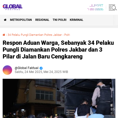
JUM'AT
7 08 2026
METROPOLITAN
REGIONAL
TNI POLRI
KRIMINAL
›
34 Pelaku Pungli Diamankan Polres Jakbar
›
Polri
Respon Aduan Warga, Sebanyak 34 Pelaku Pungli Diamankan Polres Jakbar dan 3 Pilar di Jalan Baru Cengkareng
Respon Aduan Warga, Sebanyak 34 Pelaku
Pungli Diamankan Polres Jakbar dan 3
Pilar di Jalan Baru Cengkareng
Global Faktual
Sabtu, 24 Mei 2025, Mei 24, 2025 WIB