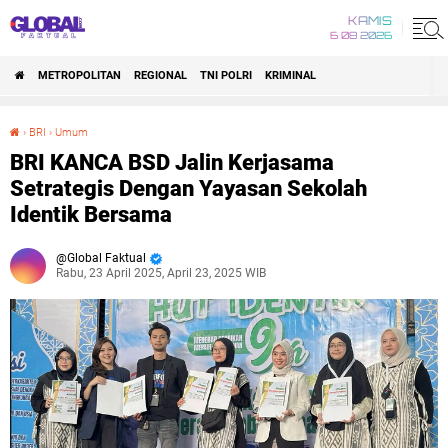
KAMIS
6 08 2026
METROPOLITAN
REGIONAL
TNI POLRI
KRIMINAL
›
BRI
›
Umum
BRI KANCA BSD Jalin Kerjasama Setrategis Dengan Yayasan Sekolah Identik Bersama
BRI KANCA BSD Jalin Kerjasama
Setrategis Dengan Yayasan Sekolah
Identik Bersama
Global Faktual
Rabu, 23 April 2025, April 23, 2025 WIB