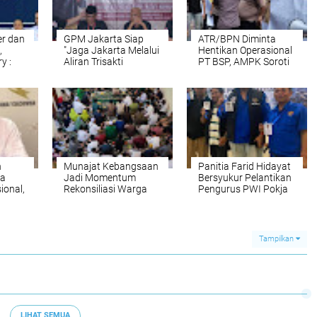
er dan
GPM Jakarta Siap
ATR/BPN Diminta
,
"Jaga Jakarta Melalui
Hentikan Operasional
y :
Aliran Trisakti
PT BSP, AMPK Soroti
ksi
Marhaenis" di
Konflik Agraria 396
k
Konferda dan
Hektare di Asahan
Konfercab
n
Munajat Kebangsaan
Panitia Farid Hidayat
ia
Jadi Momentum
Bersyukur Pelantikan
ional,
Rekonsiliasi Warga
Pengurus PWI Pokja
NU Jakarta Pusat
Jakarta Barat 2026-
dkan
2029 Berjalan Lancar
Tampilkan
LIHAT SEMUA