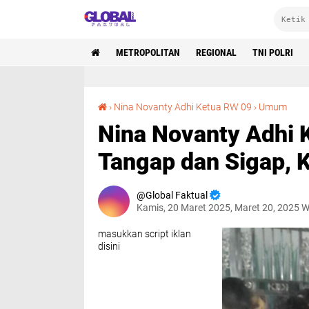
METROPOLITAN
REGIONAL
TNI POLRI
Nina Novanty Adhi Ketua RW 09 Penjaringan Tangap 
›
Nina Novanty Adhi Ketua RW 09
›
Umum
Nina Novanty Adhi 
Tangap dan Sigap, 
Global Faktual
Kamis, 20 Maret 2025, Maret 20, 2025 
masukkan script iklan
disini