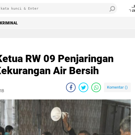
J
7 
KRIMINAL
dan Sigap, Kekurangan Air Bersih
Ketua RW 09 Penjaringan
Kekurangan Air Bersih
Komentar (
)
WIB