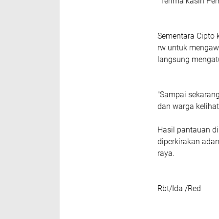
"Terima kasih Pe
Sementara Cipto 
rw untuk mengawa
langsung mengatur
"Sampai sekarang 
dan warga kelihata
Hasil pantauan d
diperkirakan adan
raya.
Rbt/Ida /Red