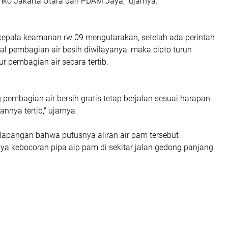
mko Jakarta Utara dan PDAM Jaya," ujarnya.
kepala keamanan rw 09 mengutarakan, setelah ada perintah
l pembagian air besih diwilayanya, maka cipto turun
 pembagian air secara tertib.
pembagian air bersih gratis tetap berjalan sesuai harapan
nnya tertib," ujarnya.
ilapangan bahwa putusnya aliran air pam tersebut
ya kebocoran pipa aip pam di sekitar jalan gedong panjang