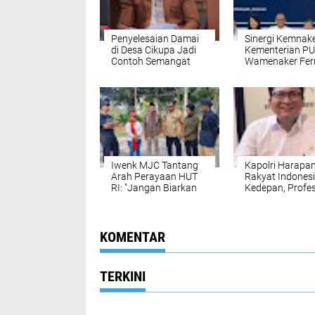
Penyelesaian Damai
Sinergi Kemnak
di Desa Cikupa Jadi
Kementerian PU
Contoh Semangat
Wamenaker Ferr
Musyawarah,
Pekerja Konstru
Pengacara PT Benaya
Lokal Wajib Nai
Mitra Sejati Beri
Kelas
Apresiasi
Iwenk MJC Tantang
Kapolri Harapa
Arah Perayaan HUT
Rakyat Indones
RI: "Jangan Biarkan
Kedepan, Profes
Panggung
Independen dan
Kemerdekaan
Mampu Mewuju
Kehilangan Jati Diri
Keamanan dan
Bangsa"
Kenyamanan
KOMENTAR
Nasional.
TERKINI