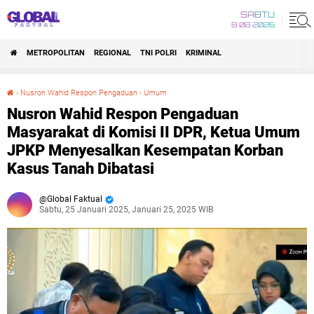
SABTU
8 08 2026
METROPOLITAN
REGIONAL
TNI POLRI
KRIMINAL
›
Nusron Wahid Respon Pengaduan
›
Umum
Nusron Wahid Respon Pengaduan Masyarakat di Komisi II DPR, Ketua Umum JPKP Menyesalkan Kesempatan Korban Kasus Tanah Dibatasi
Nusron Wahid Respon Pengaduan
Masyarakat di Komisi II DPR, Ketua Umum
JPKP Menyesalkan Kesempatan Korban
Kasus Tanah Dibatasi
Global Faktual
Sabtu, 25 Januari 2025, Januari 25, 2025 WIB