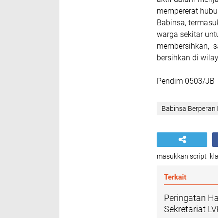
mempererat hubun
Babinsa, termasu
warga sekitar unt
membersihkan, sa
bersihkan di wila
Pendim 0503/JB
Babinsa Berperan
masukkan script ikla
Terkait
Peringatan H
Sekretariat L