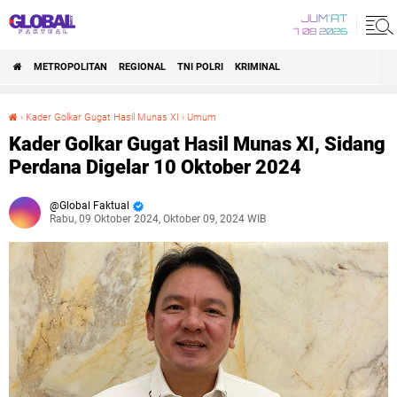
JUM'AT
7 08 2026
METROPOLITAN
REGIONAL
TNI POLRI
KRIMINAL
›
Kader Golkar Gugat Hasil Munas XI
›
Umum
Kader Golkar Gugat Hasil Munas XI, Sidang Perdana Digelar 10 Oktober 2024
Kader Golkar Gugat Hasil Munas XI, Sidang
Perdana Digelar 10 Oktober 2024
Global Faktual
Rabu, 09 Oktober 2024, Oktober 09, 2024 WIB