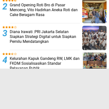
Grand Opening Roti Bro di Pasar
Menceng, Vito Hadirkan Aneka Roti dan
Cake Beragam Rasa
Diana Irawati :PRI Jakarta Selatan
Siapkan Strategi Digital untuk Siapkan
Pemilu Mendatangkan
Kelurahan Kapuk Gandeng RW, LMK dan
FKDM Sosialisasikan Standar
Pelayanan Publik
Babinsa Koramil 04/Cengkareng
Bersama Security dan PPSU Patroli
Malam di Titik Rawan Duri Kosambi