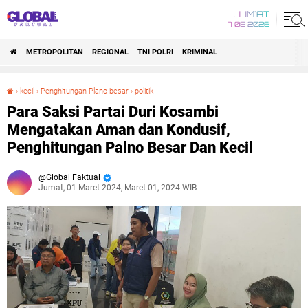
JUM'AT
7 08 2026
METROPOLITAN
REGIONAL
TNI POLRI
KRIMINAL
›
kecil
›
Penghitungan Plano besar
›
politik
Para Saksi Partai Duri Kosambi Mengatakan Aman dan Kondusif, Penghitungan Palno Besar Dan Kecil
Para Saksi Partai Duri Kosambi
Mengatakan Aman dan Kondusif,
Penghitungan Palno Besar Dan Kecil
Global Faktual
Jumat, 01 Maret 2024, Maret 01, 2024 WIB