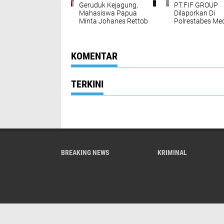
Geruduk Kejagung,
PT.FIF GROUP
Mahasiswa Papua
Dilaporkan Di
Minta Johanes Rettob
Polrestabes Me
Segerah Ditetapkan
Oleh Debiturnya
Jadi Tersangka TPPU
Dugaan Pemals
KOMENTAR
TERKINI
BREAKING NEWS
KRIMINAL