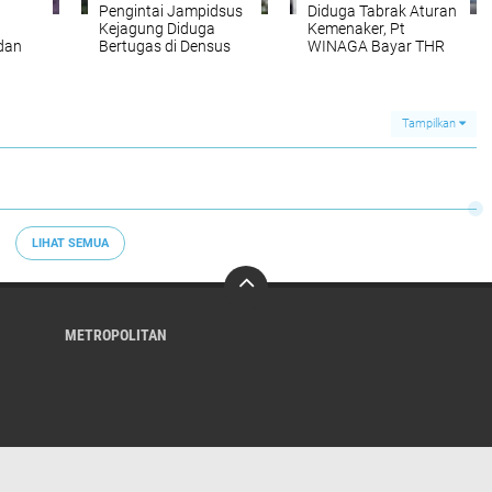
Pengintai Jampidsus
Diduga Tabrak Aturan
Kejagung Diduga
Kemenaker, Pt
dan
Bertugas di Densus
WINAGA Bayar THR
 Atas
88 di Wilayah Jawa?
Karyawan Dengan
uan
Cara di Cicil
Tampilkan
LIHAT SEMUA
METROPOLITAN