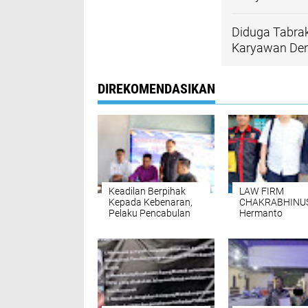
Diduga Tabra
Karyawan Deng
DIREKOMENDASIKAN
Keadilan Berpihak
LAW FIRM
Kepada Kebenaran,
CHAKRABHINUS
Pelaku Pencabulan
Hermanto
Mendampingi S
Pledoi