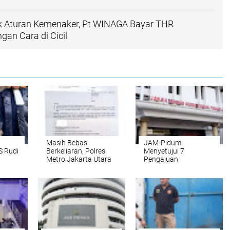
k Aturan Kemenaker, Pt WINAGA Bayar THR
an Cara di Cicil
Masih Bebas
JAM-Pidum
 Rudi
Berkeliaran, Polres
Menyetujui 7
Metro Jakarta Utara
Pengajuan
idang
Dinilai ” Tak Mampu ”
Restorative Justice
Dalam Menangani
dalam Tindak Pidana
Pemukulan Anak
Narkotika
Dibawah Umur !!!