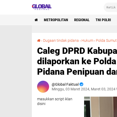
METROPOLITAN
REGIONAL
TNI POLRI
C
›
Dugaan tindak pidana
›
Hukum
›
Polda Sumut
Caleg DPRD Kabupat
dilaporkan ke Pold
Pidana Penipuan d
Global Faktual
Minggu, 03 Maret 2024, Maret 03, 2024
masukkan script iklan
disini