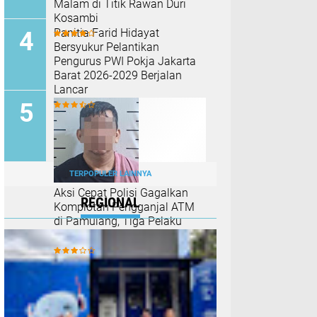
Malam di Titik Rawan Duri
Kosambi
Panitia Farid Hidayat
Bersyukur Pelantikan
Pengurus PWI Pokja Jakarta
Barat 2026-2029 Berjalan
Lancar
TERPOPULER LAINNYA
Aksi Cepat Polisi Gagalkan
REGIONAL
Komplotan Pengganjal ATM
di Pamulang, Tiga Pelaku
Ditangkap