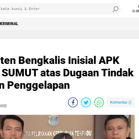
6 0
KRIMINAL
aleg DPRD Kabupaten Bengkalis Inisial APK dilaporkan ke Polda SUMUT atas Dugaan Tindak Pidana Penipuan dan Penggelapan
en Bengkalis Inisial APK
a SUMUT atas Dugaan Tindak
an Penggelapan
Komentar (
)
 WIB