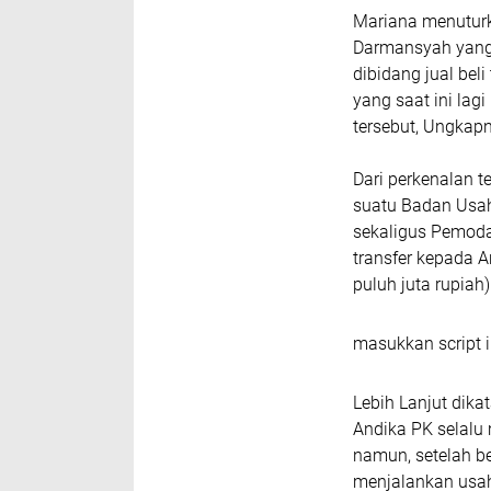
Mariana menuturk
Darmansyah yang 
dibidang jual bel
yang saat ini la
tersebut, Ungkap
Dari perkenalan t
suatu Badan Usah
sekaligus Pemoda
transfer kepada A
puluh juta rupiah)
masukkan script i
Lebih Lanjut dika
Andika PK selalu
namun, setelah be
menjalankan usah