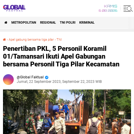
KAMIS
6 08 2026
METROPOLITAN
REGIONAL
TNI POLRI
KRIMINAL
›
Apel gabung bersama tiga pilar
›
TNI
Penertiban PKL, 5 Personil Koramil 01/Tamansari Ikuti Apel Gabungan bersama Personil Tiga Pilar Kecamatan
Penertiban PKL, 5 Personil Koramil
01/Tamansari Ikuti Apel Gabungan
bersama Personil Tiga Pilar Kecamatan
Global Faktual
Jumat, 22 September 2023, September 22, 2023 WIB