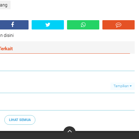
lang
n disini
erkait
Tampilkan
LIHAT SEMUA