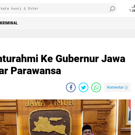
J
7 
KRIMINAL
ahturahmi Ke Gubernur Jawa
dar Parawansa
Komentar (
)