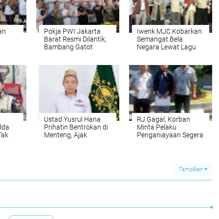
an
Pokja PWI Jakarta
Iwenk MJC Kobarkan
Barat Resmi Dilantik,
Semangat Bela
Bambang Gatot
Negara Lewat Lagu
a PWI
Subroto Nahkodai
"Satu Cinta Indonesia"
Kepengurusan Baru
di Hari Anak Nasional
2026
Ustad Yusrul Hana
RJ Gagal, Korban
lda
Prihatin Bentrokan di
Minta Pelaku
Tak
Menteng, Ajak
Penganiayaan Segera
sak
Masyarakat Jaga
Ditangkap
bak
Kedamaian dan
ara
Saling Menghormati
Tampilkan
k