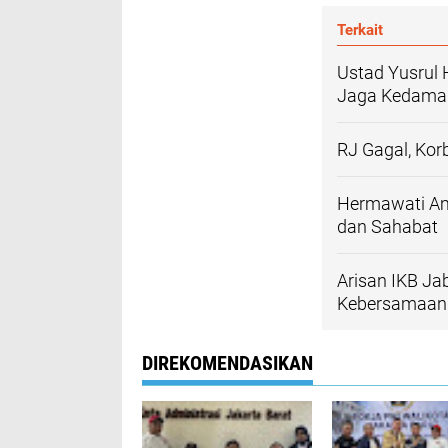
Terkait
Ustad Yusrul 
Jaga Kedamai
RJ Gagal, Kor
Hermawati Am
dan Sahabat
Arisan IKB Ja
Kebersamaan
DIREKOMENDASIKAN