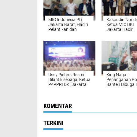
MIO Indonesia PD
Kaspudin Nor d
Jakarta Barat, Hadiri
Ketua MIO DKI
Pelantikan dan
Jakarta Hadiri
Peresmian Kantor
Pelantikan Pokj
PWI Pokja Walikota
Jakarta Barat,
Jakbar
Dorong Pers
Profesional dan
Bersatu
Ussy Pieters Resmi
King Naga :
Dilantik sebagai Ketua
Penanganan Po
PAPPRI DKI Jakarta
Banten Diduga 
Periode 2026–2031
Akan Netral, De
Ketua DPRD Le
Mundur Sement
Agar Tidak Ada
KOMENTAR
Intervensi Politi
TERKINI