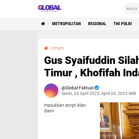
METROPOLITAN
REGIONAL
TNI POLRI
Gus Syaifuddin Silahturahmi Ke Gubernur Jawa Timur , Khofifah Indar Parawansa
›
Umum
Gus Syaifuddin Sil
Timur , Khofifah In
Global Faktual
Senin, 24 April 2023, April 24, 2023 WIB
masukkan script iklan
disini